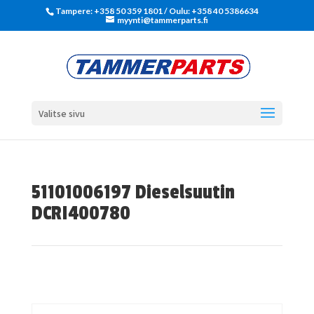
Tampere: +358 50 359 1801‬ / Oulu: +358 40 5386634
myynti@tammerparts.fi
Valitse sivu
51101006197 Dieselsuutin
DCRI400780