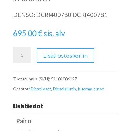
DENSO: DCRI400780 DCRI400781
695,00
€
sis. alv.
51101006197
Lisää ostoskoriin
Dieselsuutin
DCRI400780
Tuotetunnus (SKU):
51101006197
määrä
Osastot:
Diesel osat
,
Dieselsuutin
,
Kuorma-autot
Lisätiedot
Paino