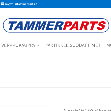
myynti@tammerparts.fi
VERKKOKAUPPA
PARTIKKELISUODATTIMET
M
A-sarja W169 oikea et