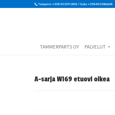
Tampere: +358 50 359 1801‬ / Oulu: +358 40 5386634
TAMMERPARTS OY
PALVELUT
A-sarja W169 etuovi oikea