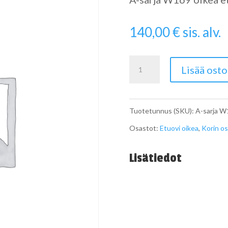
140,00
€
sis. alv.
A-
Lisää osto
sarja
W169
Tuotetunnus (SKU):
A-sarja W
etuovi
Osastot:
Etuovi oikea
,
Korin os
oikea
määrä
Lisätiedot