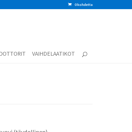
0 kohdetta
OOTTORIT
VAIHDELAATIKOT
uovi (täydellinen)