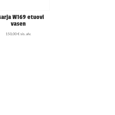
sarja W169 etuovi
vasen
150,00
€
sis. alv.