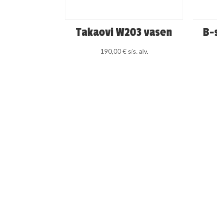
Takaovi W203 vasen
B-
190,00
€
sis. alv.