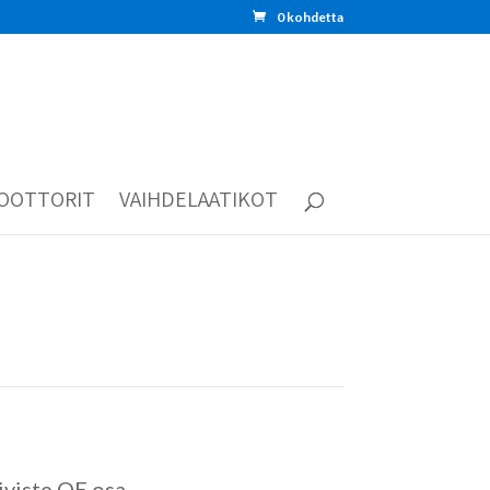
0 kohdetta
OOTTORIT
VAIHDELAATIKOT
viste OE osa