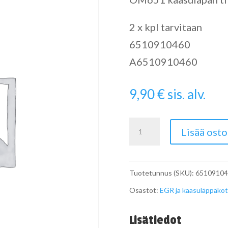
2 x kpl tarvitaan
6510910460
A6510910460
9,90
€
sis. alv.
A6510910460
Lisää osto
kaasuläpän
tiiviste
Tuotetunnus (SKU):
65109104
määrä
Osastot:
EGR ja kaasuläppäkot
Lisätiedot