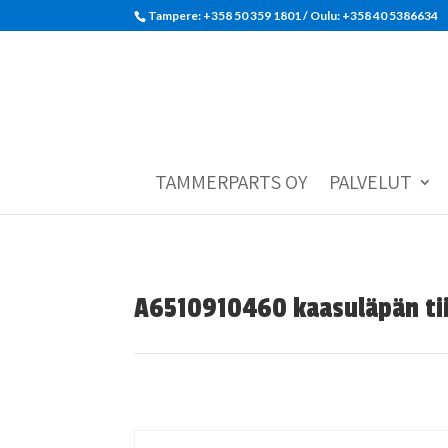
Tampere: +358 50 359 1801‬ / Oulu: +358 40 5386634
TAMMERPARTS OY
PALVELUT
A6510910460 kaasuläpän tii