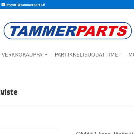
myynti@tammerparts.fi
VERKKOKAUPPA
PARTIKKELISUODATTIMET
M
viste
OM651 kaasuläpän tii