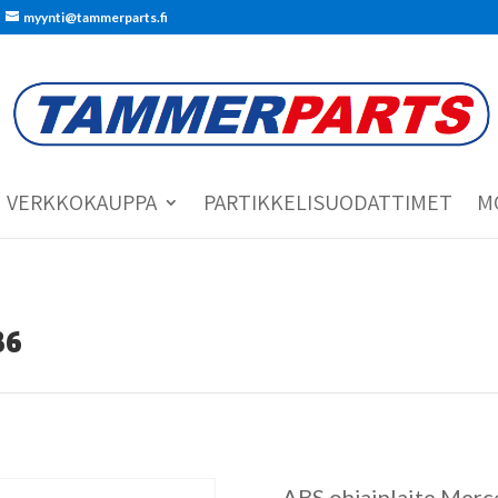
myynti@tammerparts.fi
VERKKOKAUPPA
PARTIKKELISUODATTIMET
M
36
ABS ohjainlaite Merc