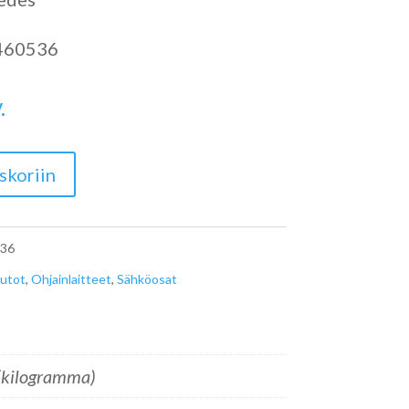
460536
.
skoriin
36
utot
,
Ohjainlaitteet
,
Sähköosat
(kilogramma)