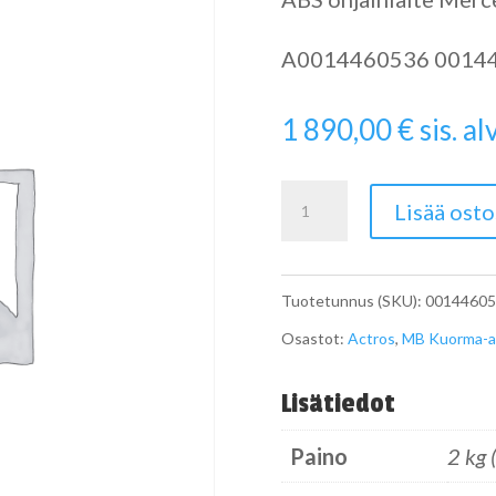
A0014460536 0014
1 890,00
€
sis. alv
ABS
Lisää osto
ohjainlaite
A0014460536
Tuotetunnus (SKU):
00144605
määrä
Osastot:
Actros
,
MB Kuorma-a
Lisätiedot
Paino
2 kg 