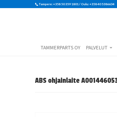
Tampere: +358 50 359 1801‬ / Oulu: +358 40 5386634
TAMMERPARTS OY
PALVELUT
ABS ohjainlaite A00144605