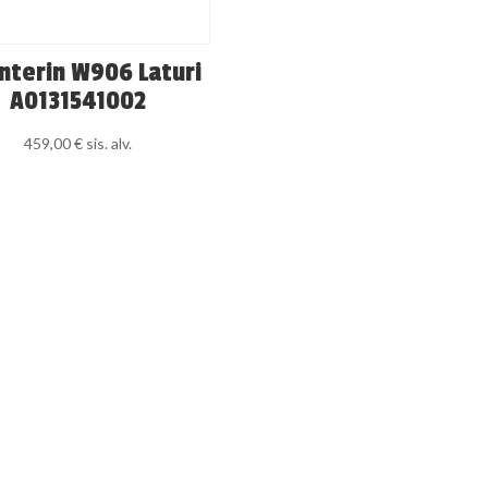
nterin W906 Laturi
A0131541002
459,00
€
sis. alv.