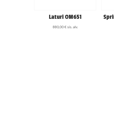
Laturi OM651
Spri
880,00
€
sis. alv.