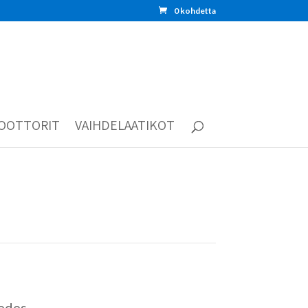
0 kohdetta
OOTTORIT
VAIHDELAATIKOT
edes