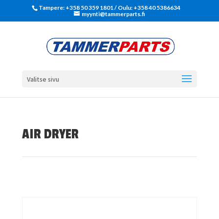
Tampere: +358 50 359 1801‬ / Oulu: +358 40 5386634
myynti@tammerparts.fi
Valitse sivu
AIR DRYER