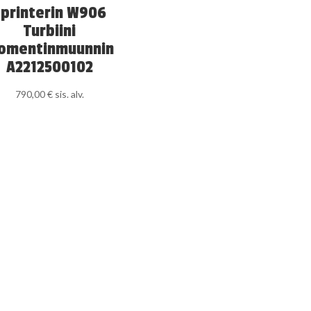
Sprinterin W906
Turbiini
omentinmuunnin
A2212500102
790,00
€
sis. alv.