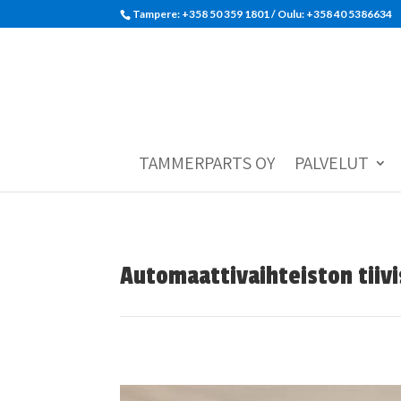
Tampere: +358 50 359 1801‬ / Oulu: +358 40 5386634
TAMMERPARTS OY
PALVELUT
Automaattivaihteiston tiiv