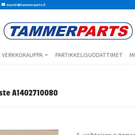
myynti@tammerparts.fi
VERKKOKAUPPA
PARTIKKELISUODATTIMET
M
iste A1402710080
5- vaihteisen automaa