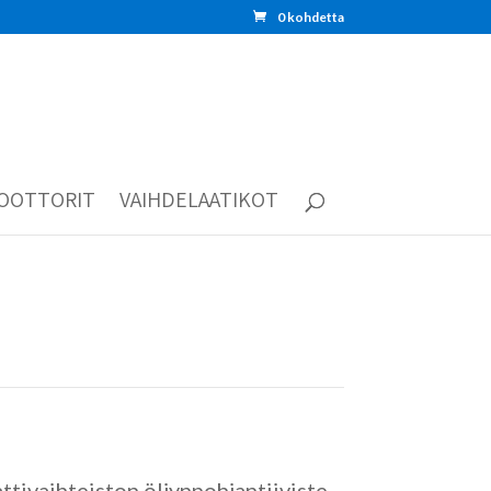
0 kohdetta
OOTTORIT
VAIHDELAATIKOT
ttivaihteiston öljynpohjantiiviste