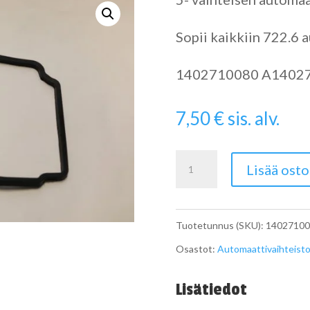
Sopii kaikkiin 722.6 
1402710080 A1402
7,50
€
sis. alv.
Automaattivaihteisto
Lisää osto
tiiviste
A1402710080
Tuotetunnus (SKU):
14027100
määrä
Osastot:
Automaattivaihteisto
Lisätiedot