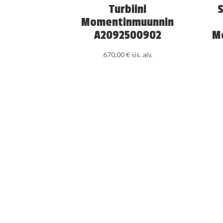
Turbiini
Momentinmuunnin
A2092500902
M
670,00
€
sis. alv.