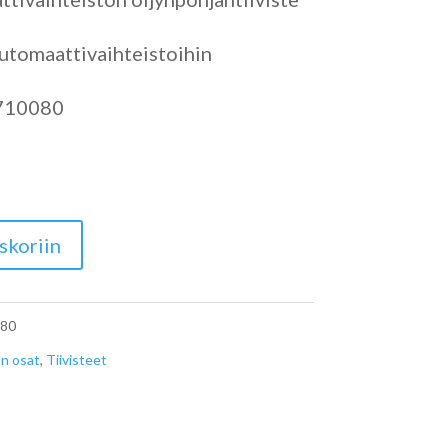
automaattivaihteistoihin
710080
n
skoriin
80
n osat
,
Tiivisteet