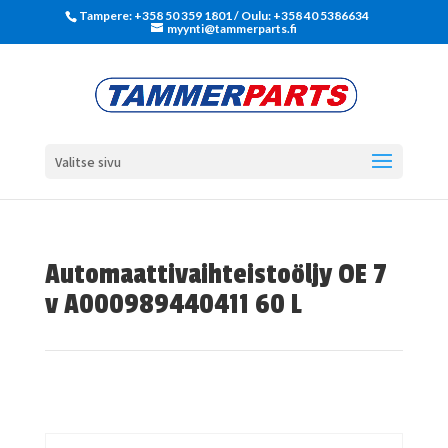
Tampere: +358 50 359 1801‬ / Oulu: +358 40 5386634
myynti@tammerparts.fi
Valitse sivu
Automaattivaihteistoöljy OE 7
v A000989440411 60 L