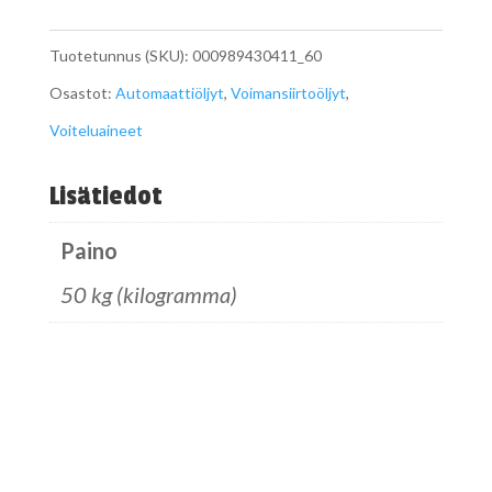
Tuotetunnus (SKU):
000989430411_60
Osastot:
Automaattiöljyt
,
Voimansiirtoöljyt
,
Voiteluaineet
Lisätiedot
Paino
50 kg (kilogramma)