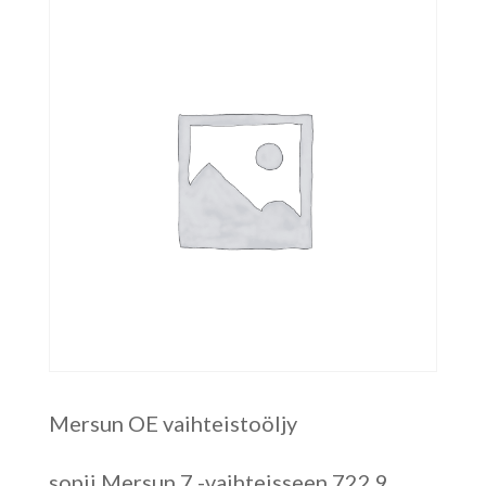
Mersun OE vaihteistoöljy
sopii Mersun 7 -vaihteisseen 722.9