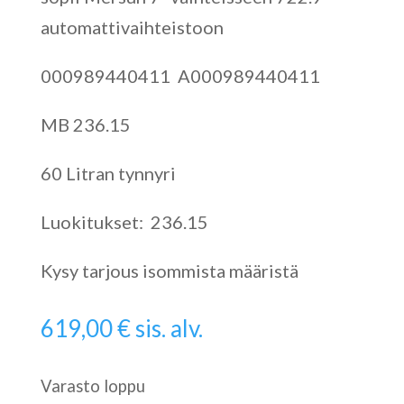
automattivaihteistoon
000989440411 A000989440411
MB 236.15
60 Litran tynnyri
Luokitukset: 236.15
Kysy tarjous isommista määristä
619,00
€
sis. alv.
Varasto loppu