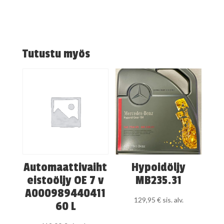
Tutustu myös
Automaattivaiht
Hypoidöljy
eistoöljy OE 7 v
MB235.31
A000989440411
129,95
€
sis. alv.
60 L