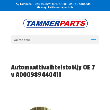
Tampere: +358 50 359 1801‬ / Oulu: +358 40 5386634
myynti@tammerparts.fi
Valitse sivu
Automaattivaihteistoöljy OE 7
v A000989440411