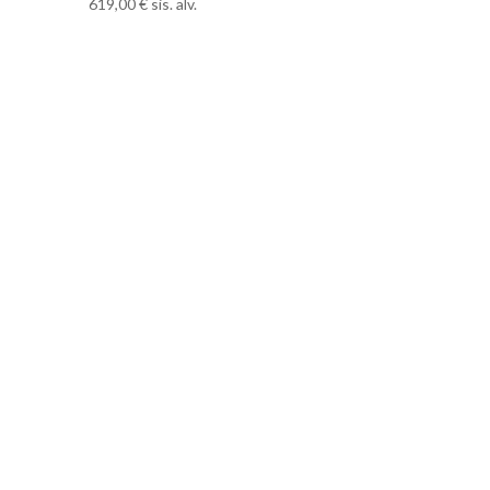
619,00
€
sis. alv.