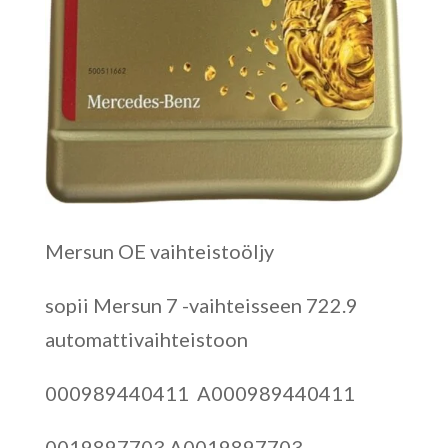
Mersun OE vaihteistoöljy
sopii Mersun 7 -vaihteisseen 722.9
automattivaihteistoon
000989440411 A000989440411
0019897703 A0019897703