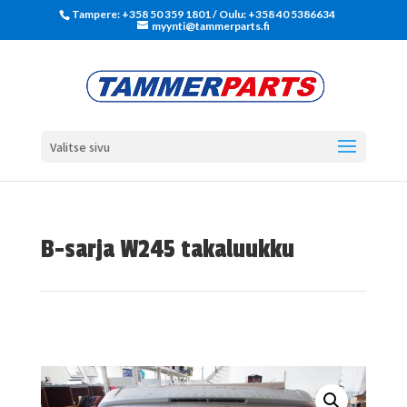
Tampere: +358 50 359 1801‬ / Oulu: +358 40 5386634
myynti@tammerparts.fi
Valitse sivu
B-sarja W245 takaluukku