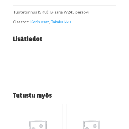
W245
Tuotetunnus (SKU):
B-sarja W245 peräovi
takaluukku
Osastot:
Korin osat
,
Takaluukku
määrä
Lisätiedot
Tutustu myös