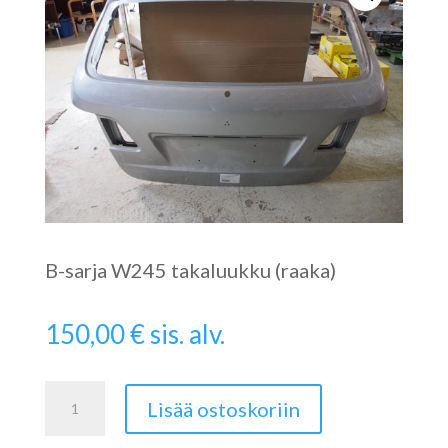
B-sarja W245 takaluukku (raaka)
150,00
€
sis. alv.
B-
Lisää ostoskoriin
sarja