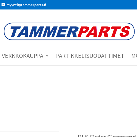
myynti@tammerparts.fi
VERKKOKAUPPA
PARTIKKELISUODATTIMET
M
PLS Order/Commande