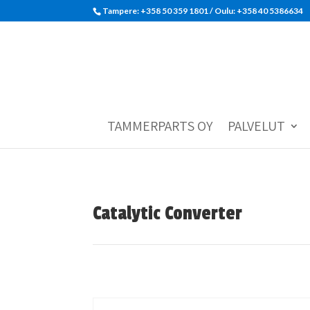
Tampere: +358 50 359 1801‬ / Oulu: +358 40 5386634
TAMMERPARTS OY
PALVELUT
Catalytic Converter