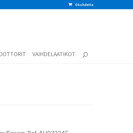
0 kohdetta
OOTTORIT
VAIHDELAATIKOT
r/Encom. Ref. AU03224F