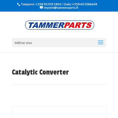
Tampere: +358 50 359 1801‬ / Oulu: +358 40 5386634
myynti@tammerparts.fi
Valitse sivu
Catalytic Converter