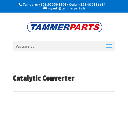
Tampere: +358 50 359 1801‬ / Oulu: +358 40 5386634
myynti@tammerparts.fi
Valitse sivu
Catalytic Converter