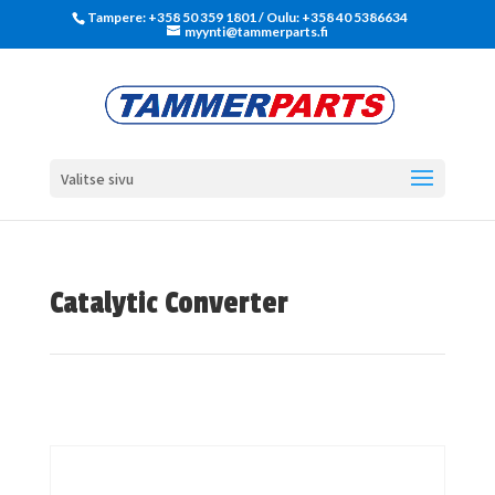
Tampere: +358 50 359 1801‬ / Oulu: +358 40 5386634
myynti@tammerparts.fi
Valitse sivu
Catalytic Converter