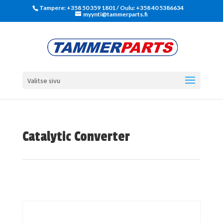
Tampere: +358 50 359 1801‬ / Oulu: +358 40 5386634
myynti@tammerparts.fi
Valitse sivu
Catalytic Converter