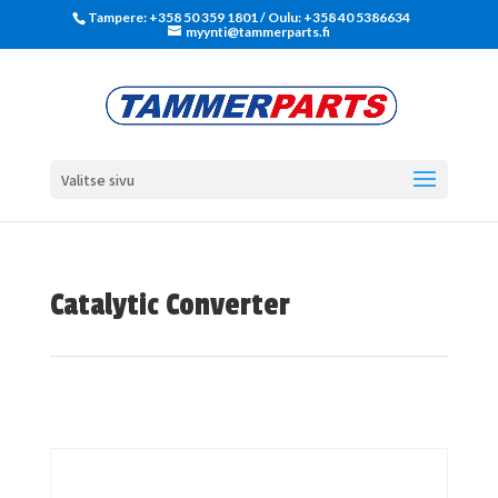
Tampere: +358 50 359 1801‬ / Oulu: +358 40 5386634
myynti@tammerparts.fi
Valitse sivu
Catalytic Converter