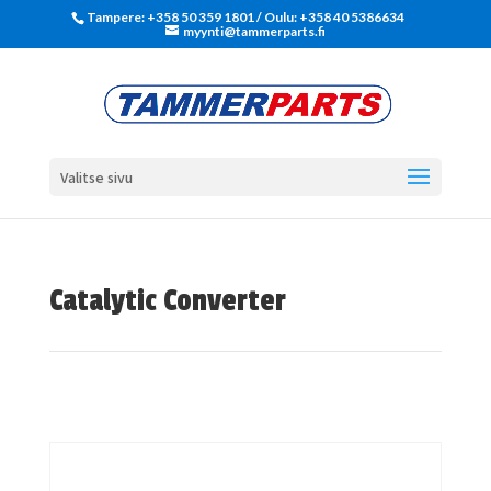
Tampere: +358 50 359 1801‬ / Oulu: +358 40 5386634
myynti@tammerparts.fi
Valitse sivu
Catalytic Converter