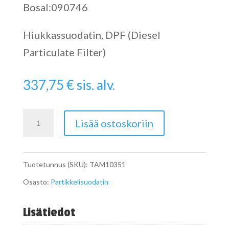
Bosal:090746
Hiukkassuodatin, DPF (Diesel
Particulate Filter)
337,75
€
sis. alv.
Catalytic
Lisää ostoskoriin
Converter
määrä
Tuotetunnus (SKU):
TAM10351
Osasto:
Partikkelisuodatin
Lisätiedot