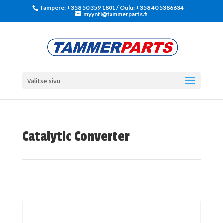
Tampere: +358 50 359 1801‬ / Oulu: +358 40 5386634
myynti@tammerparts.fi
Valitse sivu
Catalytic Converter