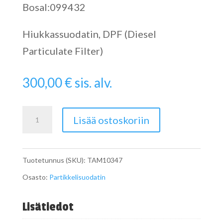
Bosal:099432
Hiukkassuodatin, DPF (Diesel
Particulate Filter)
300,00
€
sis. alv.
Catalytic
Lisää ostoskoriin
Converter
määrä
Tuotetunnus (SKU):
TAM10347
Osasto:
Partikkelisuodatin
Lisätiedot