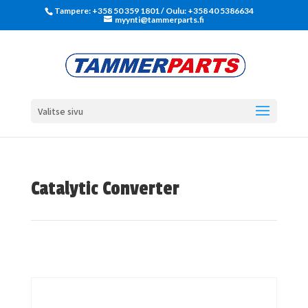
Tampere: +358 50 359 1801‬ / Oulu: +358 40 5386634
myynti@tammerparts.fi
Valitse sivu
Catalytic Converter