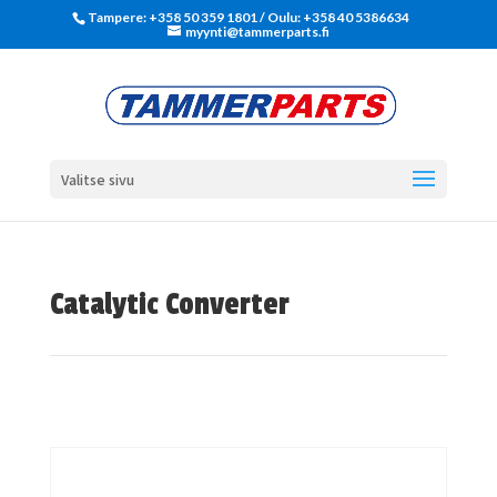
Tampere: +358 50 359 1801‬ / Oulu: +358 40 5386634
myynti@tammerparts.fi
Valitse sivu
Catalytic Converter