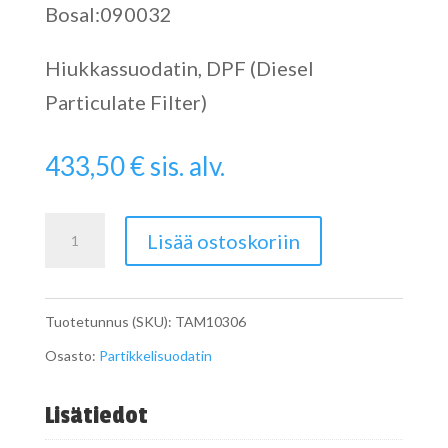
Bosal:090032
Hiukkassuodatin, DPF (Diesel
Particulate Filter)
433,50
€
sis. alv.
Catalytic
Lisää ostoskoriin
Converter
määrä
Tuotetunnus (SKU):
TAM10306
Osasto:
Partikkelisuodatin
Lisätiedot