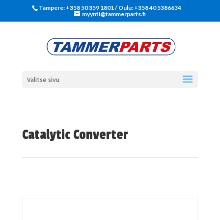
Tampere: +358 50 359 1801‬ / Oulu: +358 40 5386634
myynti@tammerparts.fi
Valitse sivu
Catalytic Converter