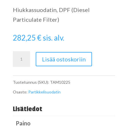
Hiukkassuodatin, DPF (Diesel
Particulate Filter)
282,25
€
sis. alv.
Catalytic
Lisää ostoskoriin
Converter
määrä
Tuotetunnus (SKU):
TAM10225
Osasto:
Partikkelisuodatin
Lisätiedot
Paino