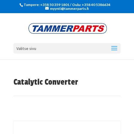
Tampere: +358 50 359 1801‬ / Oulu: +358 40 5386634
myynti@tammerparts.fi
Valitse sivu
Catalytic Converter