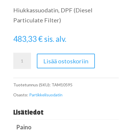
Hiukkassuodatin, DPF (Diesel
Particulate Filter)
483,33
€
sis. alv.
Catalytic
Lisää ostoskoriin
Converter
määrä
Tuotetunnus (SKU):
TAM10595
Osasto:
Partikkelisuodatin
Lisätiedot
Paino