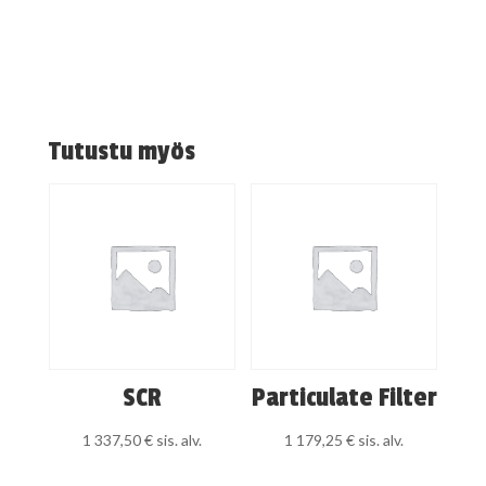
Tutustu myös
SCR
Particulate Filter
1 337,50
€
sis. alv.
1 179,25
€
sis. alv.