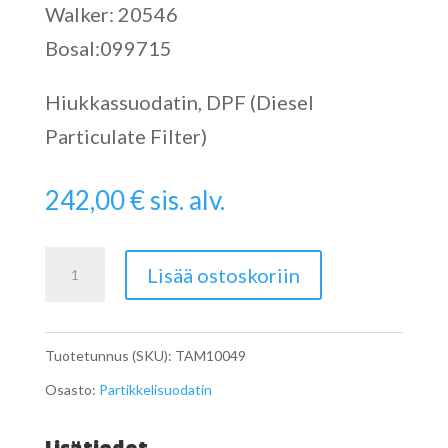
Walker: 20546
Bosal:099715
Hiukkassuodatin, DPF (Diesel
Particulate Filter)
242,00
€
sis. alv.
Catalytic
Lisää ostoskoriin
Converter
määrä
Tuotetunnus (SKU):
TAM10049
Osasto:
Partikkelisuodatin