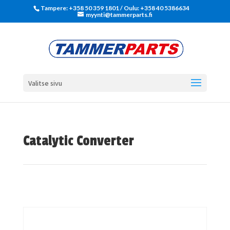
Tampere: +358 50 359 1801‬ / Oulu: +358 40 5386634
myynti@tammerparts.fi
Valitse sivu
Catalytic Converter