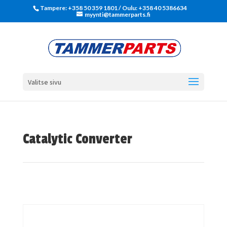
Tampere: +358 50 359 1801‬ / Oulu: +358 40 5386634
myynti@tammerparts.fi
Valitse sivu
Catalytic Converter