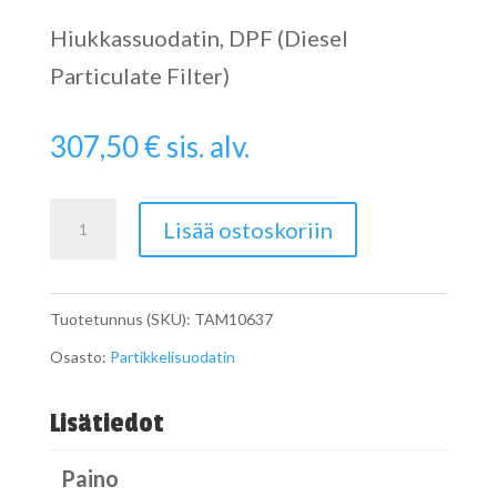
Hiukkassuodatin, DPF (Diesel
Particulate Filter)
307,50
€
sis. alv.
Catalytic
Lisää ostoskoriin
Converter
määrä
Tuotetunnus (SKU):
TAM10637
Osasto:
Partikkelisuodatin
Lisätiedot
Paino