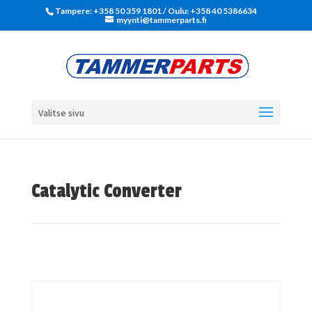
Tampere: +358 50 359 1801‬ / Oulu: +358 40 5386634
myynti@tammerparts.fi
Valitse sivu
Catalytic Converter