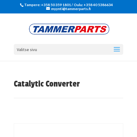
Tampere: +358 50 359 1801‬ / Oulu: +358 40 5386634
myynti@tammerparts.fi
Valitse sivu
Catalytic Converter