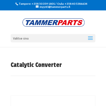
Tampere: +358 50 359 1801‬ / Oulu: +358 40 5386634
myynti@tammerparts.fi
Valitse sivu
Catalytic Converter