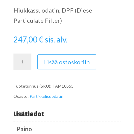
Hiukkassuodatin, DPF (Diesel
Particulate Filter)
247,00
€
sis. alv.
Catalytic
Lisää ostoskoriin
Converter
määrä
Tuotetunnus (SKU):
TAM10555
Osasto:
Partikkelisuodatin
Lisätiedot
Paino