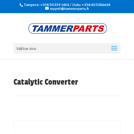
Tampere: +358 50 359 1801‬ / Oulu: +358 40 5386634
myynti@tammerparts.fi
Valitse sivu
Catalytic Converter