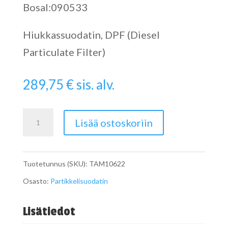
Bosal:090533
Hiukkassuodatin, DPF (Diesel
Particulate Filter)
289,75
€
sis. alv.
Catalytic
Lisää ostoskoriin
Converter
määrä
Tuotetunnus (SKU):
TAM10622
Osasto:
Partikkelisuodatin
Lisätiedot