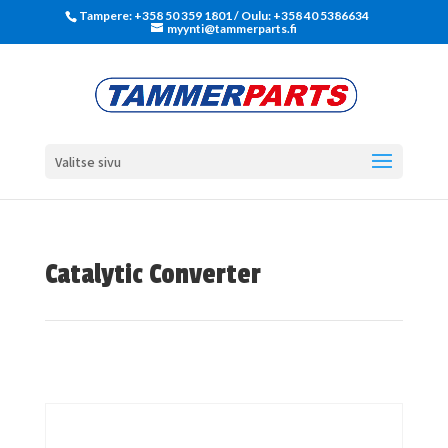
Tampere: +358 50 359 1801‬ / Oulu: +358 40 5386634
myynti@tammerparts.fi
Valitse sivu
Catalytic Converter