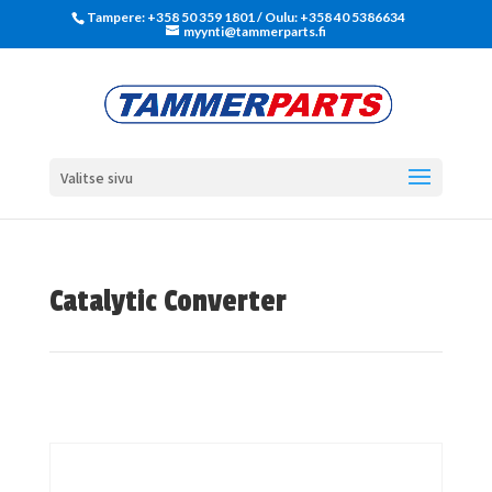
Tampere: +358 50 359 1801‬ / Oulu: +358 40 5386634
myynti@tammerparts.fi
Valitse sivu
Catalytic Converter