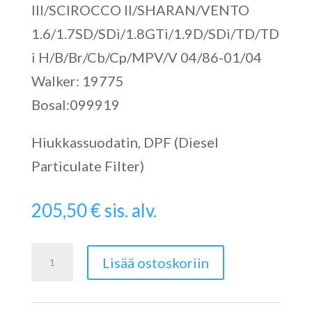
III/SCIROCCO II/SHARAN/VENTO
1.6/1.7SD/SDi/1.8GTi/1.9D/SDi/TD/TD
i H/B/Br/Cb/Cp/MPV/V 04/86-01/04
Walker: 19775
Bosal:099919
Hiukkassuodatin, DPF (Diesel
Particulate Filter)
205,50
€
sis. alv.
Catalytic
Lisää ostoskoriin
Converter
määrä