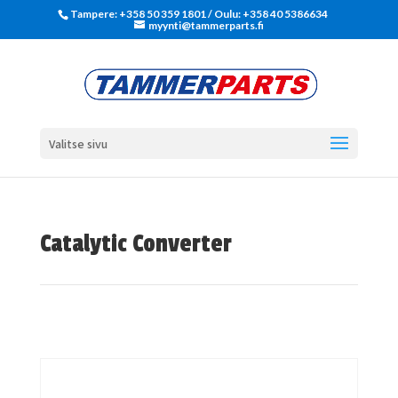
Tampere: +358 50 359 1801‬ / Oulu: +358 40 5386634
myynti@tammerparts.fi
Valitse sivu
Catalytic Converter