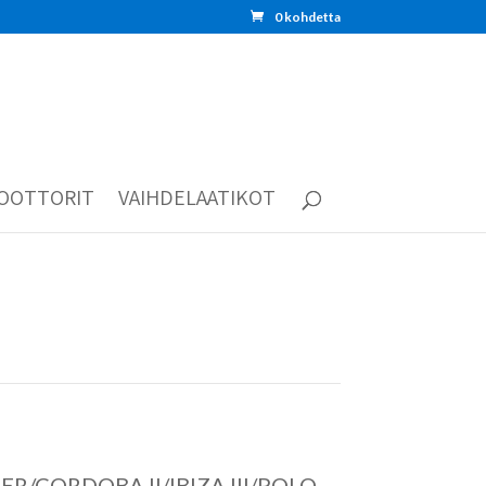
0 kohdetta
OOTTORIT
VAIHDELAATIKOT
R/CORDOBA II/IBIZA III/POLO