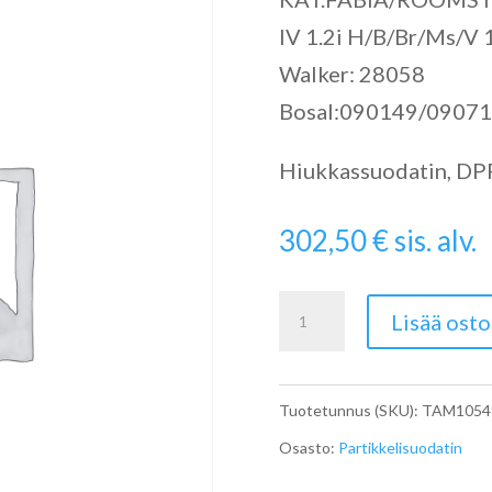
IV 1.2i H/B/Br/Ms/V 
Walker: 28058
Bosal:090149/0907
Hiukkassuodatin, DPF 
302,50
€
sis. alv.
Catalytic
Lisää osto
Converter
määrä
Tuotetunnus (SKU):
TAM1054
Osasto:
Partikkelisuodatin