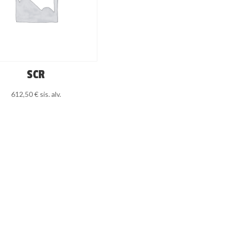
SCR
612,50
€
sis. alv.