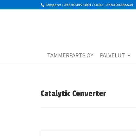
Tampere: +358 50 359 1801‬ / Oulu: +358 40 5386634
TAMMERPARTS OY
PALVELUT
Catalytic Converter