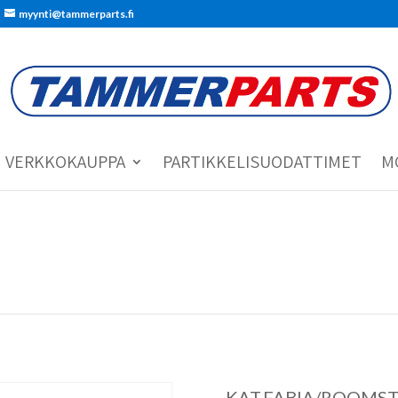
myynti@tammerparts.fi
VERKKOKAUPPA
PARTIKKELISUODATTIMET
M
KAT.FABIA/ROOMSTE