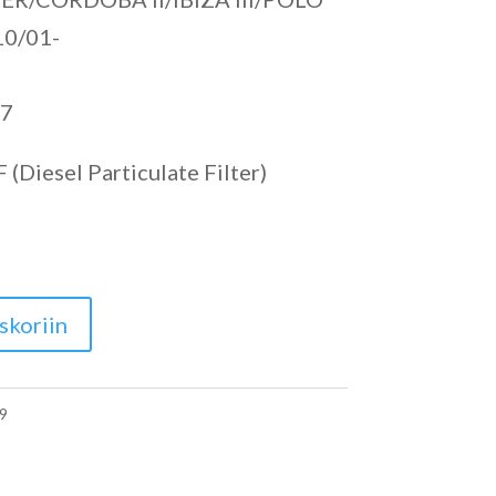
10/01-
17
(Diesel Particulate Filter)
skoriin
9