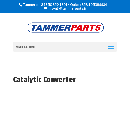
Tampere: +358 50 359 1801‬ / Oulu: +358 40 5386634
myynti@tammerparts.fi
Valitse sivu
Catalytic Converter