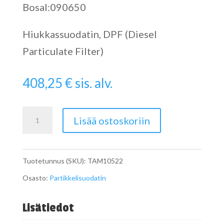
Bosal:090650
Hiukkassuodatin, DPF (Diesel
Particulate Filter)
408,25
€
sis. alv.
Catalytic
Lisää ostoskoriin
Converter
määrä
Tuotetunnus (SKU):
TAM10522
Osasto:
Partikkelisuodatin
Lisätiedot