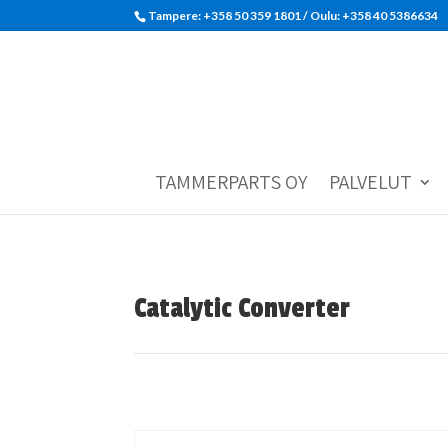
Tampere: +358 50 359 1801‬ / Oulu: +358 40 5386634
TAMMERPARTS OY
PALVELUT
Catalytic Converter