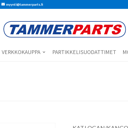
myynti@tammerparts.fi
VERKKOKAUPPA
PARTIKKELISUODATTIMET
M
KAT.LOGAN/KANGO