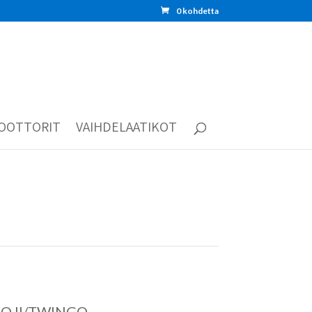
0 kohdetta
OOTTORIT
VAIHDELAATIKOT
O II/TWINGO