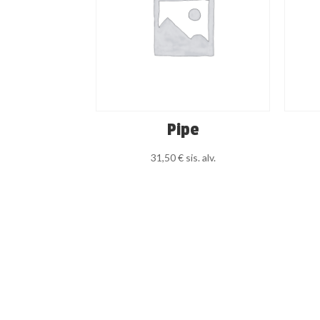
Pipe
31,50
€
sis. alv.