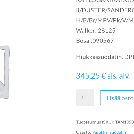
II/DUSTER/SANDERO
H/B/Br/MPV/Pk/V/Ms
Walker: 28125
Bosal:090567
Hiukkassuodatin, DPF 
345,25
€
sis. alv.
Catalytic
Lisää osto
Converter
määrä
Tuotetunnus (SKU):
TAM1050
Osasto:
Partikkelisuodatin