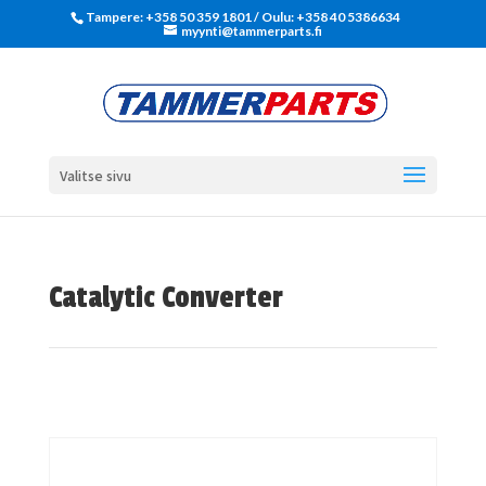
Tampere: +358 50 359 1801‬ / Oulu: +358 40 5386634
myynti@tammerparts.fi
Valitse sivu
Catalytic Converter