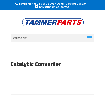
Tampere: +358 50 359 1801‬ / Oulu: +358 40 5386634
myynti@tammerparts.fi
Valitse sivu
Catalytic Converter