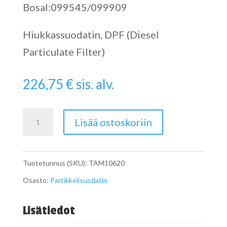
Bosal:099545/099909
Hiukkassuodatin, DPF (Diesel
Particulate Filter)
226,75
€
sis. alv.
Catalytic
Lisää ostoskoriin
Converter
määrä
Tuotetunnus (SKU):
TAM10620
Osasto:
Partikkelisuodatin
Lisätiedot