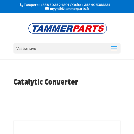
Tampere: +358 50 359 1801‬ / Oulu: +358 40 5386634
myynti@tammerparts.fi
Valitse sivu
Catalytic Converter