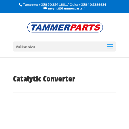
Tampere: +358 50 359 1801‬ / Oulu: +358 40 5386634
myynti@tammerparts.fi
Valitse sivu
Catalytic Converter