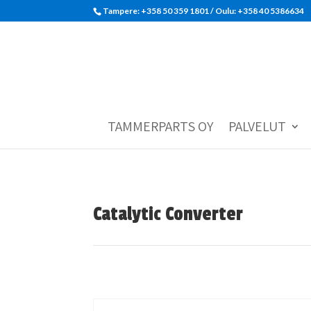
Tampere: +358 50 359 1801‬ / Oulu: +358 40 5386634
TAMMERPARTS OY
PALVELUT
Catalytic Converter