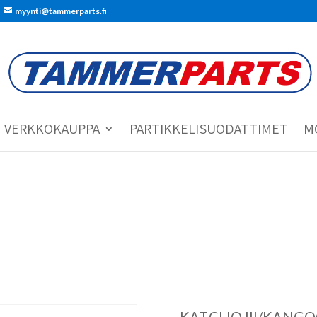
myynti@tammerparts.fi
VERKKOKAUPPA
PARTIKKELISUODATTIMET
M
KAT.CLIO III/KANGO