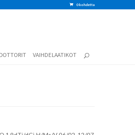
0 kohdetta
OOTTORIT
VAIHDELAATIKOT
O 1.9dTi/dCi H/Ms/V 06/02-12/07