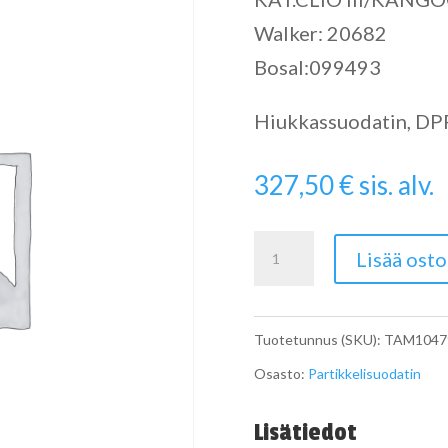
Walker: 20682
Bosal:099493
Hiukkassuodatin, DPF 
327,50
€
sis. alv.
Catalytic
Lisää osto
Converter
määrä
Tuotetunnus (SKU):
TAM1047
Osasto:
Partikkelisuodatin
Lisätiedot