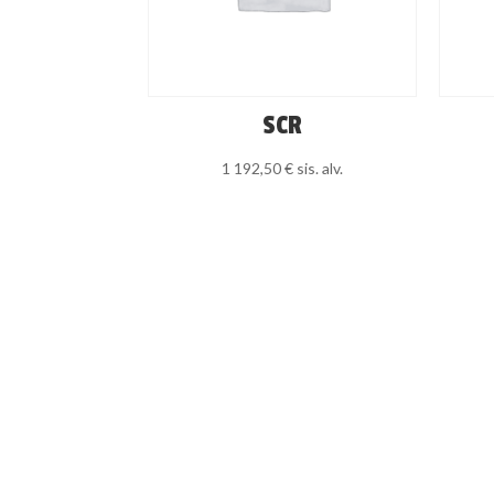
SCR
1 192,50
€
sis. alv.