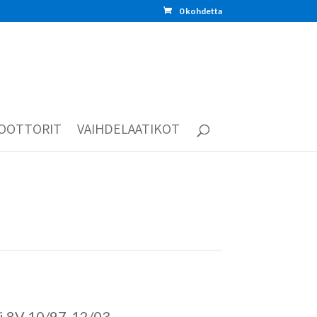
0 kohdetta
OOTTORIT
VAIHDELAATIKOT
 8V 10/97-12/03