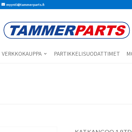
myynti@tammerparts.fi
VERKKOKAUPPA
PARTIKKELISUODATTIMET
M
KAT.KANGOO 1.9TDi