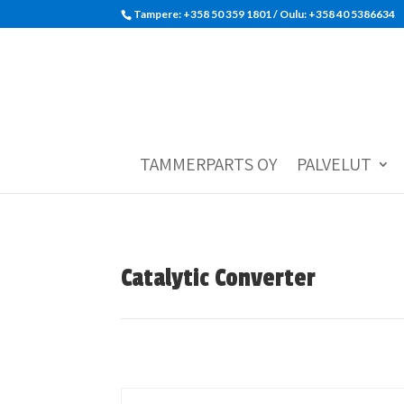
Tampere: +358 50 359 1801‬ / Oulu: +358 40 5386634
TAMMERPARTS OY
PALVELUT
Catalytic Converter