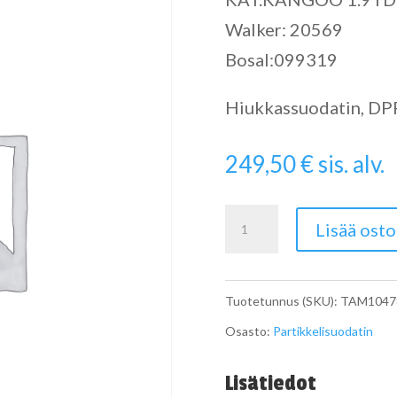
Walker: 20569
Bosal:099319
Hiukkassuodatin, DPF 
249,50
€
sis. alv.
Catalytic
Lisää osto
Converter
määrä
Tuotetunnus (SKU):
TAM1047
Osasto:
Partikkelisuodatin
Lisätiedot