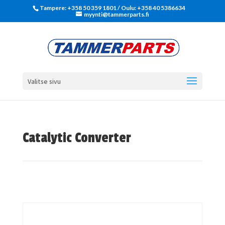
Tampere: +358 50 359 1801‬ / Oulu: +358 40 5386634
myynti@tammerparts.fi
Valitse sivu
Catalytic Converter