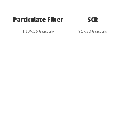
Particulate Filter
SCR
1 179,25
€
sis. alv.
917,50
€
sis. alv.