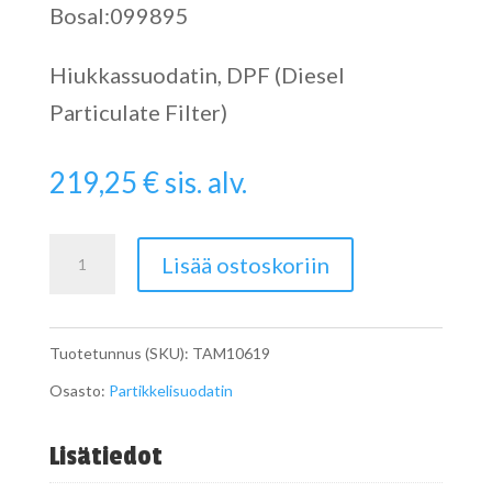
Bosal:099895
Hiukkassuodatin, DPF (Diesel
Particulate Filter)
219,25
€
sis. alv.
Catalytic
Lisää ostoskoriin
Converter
määrä
Tuotetunnus (SKU):
TAM10619
Osasto:
Partikkelisuodatin
Lisätiedot