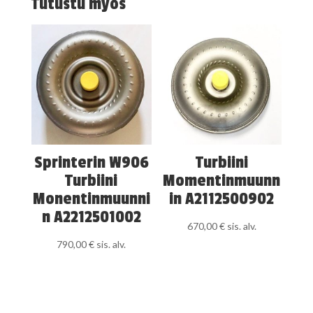
Tutustu myös
Sprinterin W906
Turbiini
Turbiini
Momentinmuunn
Monentinmuunni
in A2112500902
n A2212501002
670,00
€
sis. alv.
790,00
€
sis. alv.