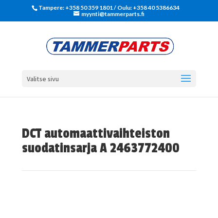
Tampere: +358 50 359 1801‬ / Oulu: +358 40 5386634
myynti@tammerparts.fi
Valitse sivu
DCT automaattivaihteiston
suodatinsarja A 2463772400