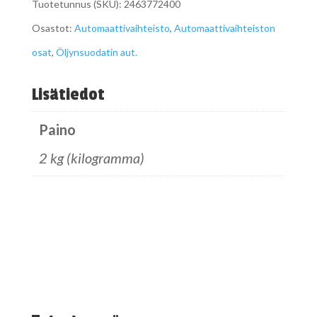
Tuotetunnus (SKU):
2463772400
A
Osastot:
Automaattivaihteisto
,
Automaattivaihteiston
2463772400
osat
,
Öljynsuodatin aut.
määrä
Lisätiedot
Paino
2 kg (kilogramma)