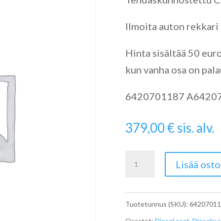
Ilmoita auton rekkari
Hinta sisältää 50 eur
kun vanha osa on pala
6420701187 A6420
379,00
€
sis. alv.
Dieselsuutin
Lisää osto
A6420701187
määrä
Tuotetunnus (SKU):
6420701
Osastot:
Diesel osat
,
Dieselsu