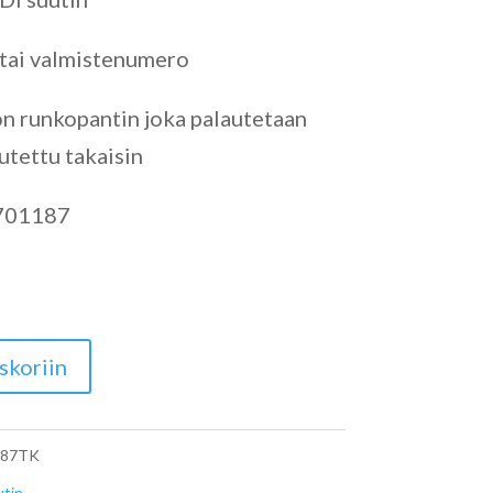
 tai valmistenumero
on runkopantin joka palautetaan
utettu takaisin
701187
skoriin
187TK
utin