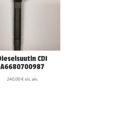
Dieselsuutin CDI
A6680700987
240,00
€
sis. alv.