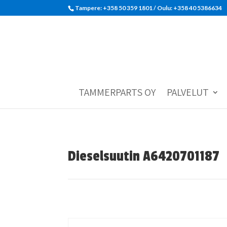
Tampere: +358 50 359 1801‬ / Oulu: +358 40 5386634
TAMMERPARTS OY
PALVELUT
Dieselsuutin A6420701187