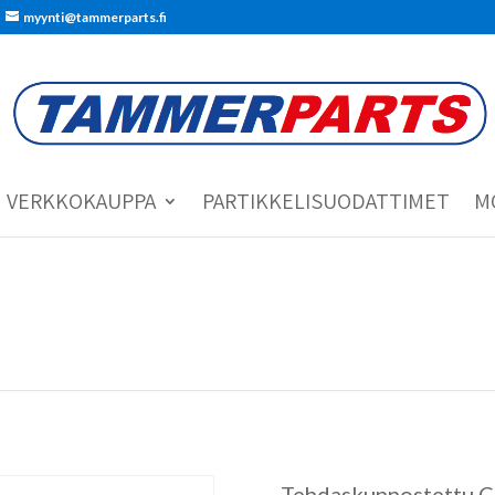
myynti@tammerparts.fi
VERKKOKAUPPA
PARTIKKELISUODATTIMET
M
Tehdaskunnostettu C