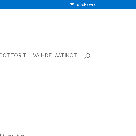
0 kohdetta
OOTTORIT
VAIHDELAATIKOT
DI suutin