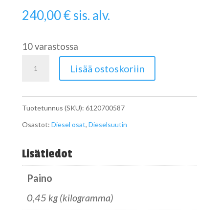
240,00
€
sis. alv.
10 varastossa
Dieselsuutin
Lisää ostoskoriin
CDI
A6120700587
Tuotetunnus (SKU):
6120700587
määrä
Osastot:
Diesel osat
,
Dieselsuutin
Lisätiedot
Paino
0,45 kg (kilogramma)