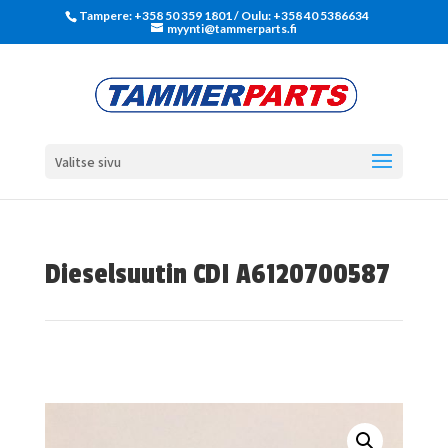
Tampere: +358 50 359 1801‬ / Oulu: +358 40 5386634
myynti@tammerparts.fi
Valitse sivu
Dieselsuutin CDI A6120700587