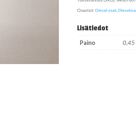
määrä
Osastot:
Diesel osat
,
Dieselsu
Lisätiedot
Paino
0,45 