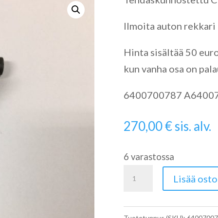
Ilmoita auton rekkari
Hinta sisältää 50 eur
kun vanha osa on pala
6400700787 A6400
270,00
€
sis. alv.
6 varastossa
Dieselsuutin
Lisää osto
CDI
A6400700787
Tuotetunnus (SKU):
64007007