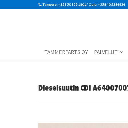
Tampere: +358 50 359 1801‬ / Oulu: +358 40 5386634
TAMMERPARTS OY
PALVELUT
Dieselsuutin CDI A640070