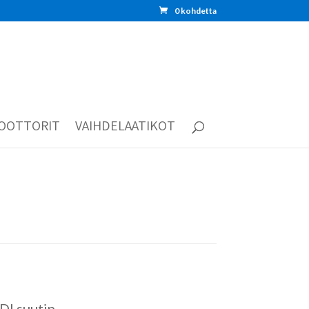
0 kohdetta
OOTTORIT
VAIHDELAATIKOT
DI suutin