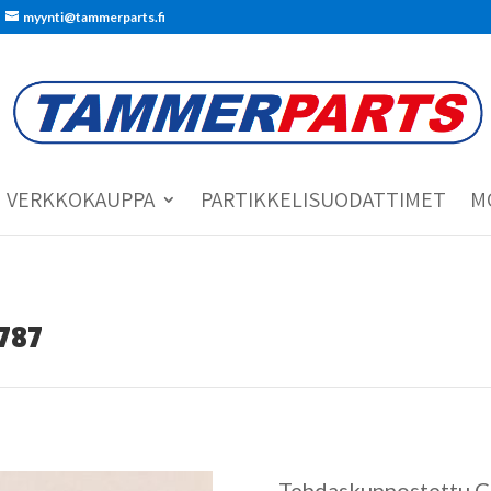
myynti@tammerparts.fi
VERKKOKAUPPA
PARTIKKELISUODATTIMET
M
0787
Tehdaskunnostettu C