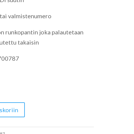
 tai valmistenumero
on runkopantin joka palautetaan
utettu takaisin
700787
skoriin
87