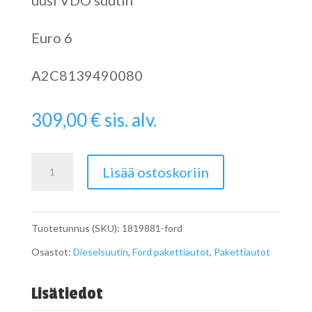
uusi VDO suutin
Euro 6
A2C8139490080
309,00
€
sis. alv.
Dieselsuutin
Lisää ostoskoriin
Ford
1819881
Tuotetunnus (SKU):
1819881-ford
määrä
Osastot:
Dieselsuutin
,
Ford pakettiautot
,
Pakettiautot
Lisätiedot