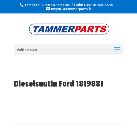
Tampere: +358 50 359 1801‬ / Oulu: +358 40 5386634
myynti@tammerparts.fi
Valitse sivu
Dieselsuutin Ford 1819881