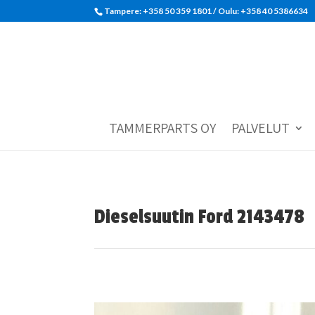
Tampere: +358 50 359 1801‬ / Oulu: +358 40 5386634
TAMMERPARTS OY
PALVELUT
Dieselsuutin Ford 2143478