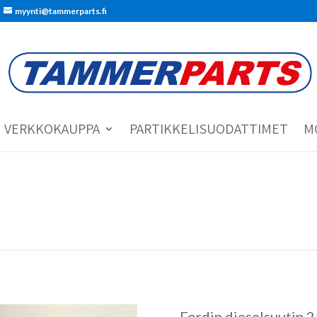
myynti@tammerparts.fi
VERKKOKAUPPA
PARTIKKELISUODATTIMET
M
Fordin dieselsuutin 