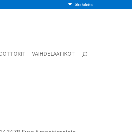
0 kohdetta
OOTTORIT
VAIHDELAATIKOT
2143478 Euro 5 moottoreihin