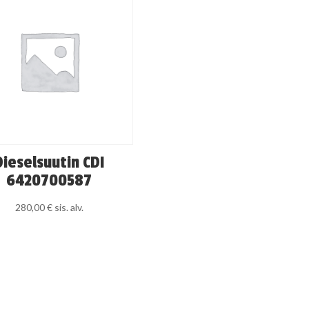
Dieselsuutin CDI
6420700587
280,00
€
sis. alv.