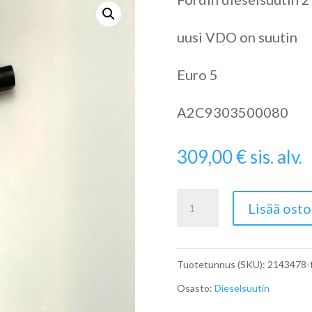
uusi VDO on suutin
Euro 5
A2C9303500080
309,00
€
sis. alv.
Dieselsuutin
Lisää osto
Ford
2143478
Tuotetunnus (SKU):
2143478-
määrä
Osasto:
Dieselsuutin