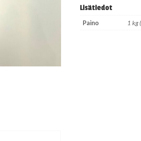
Lisätiedot
Paino
1 kg 