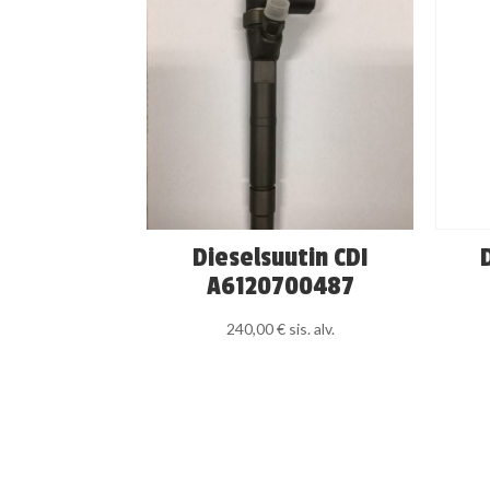
Dieselsuutin CDI
A6120700487
240,00
€
sis. alv.