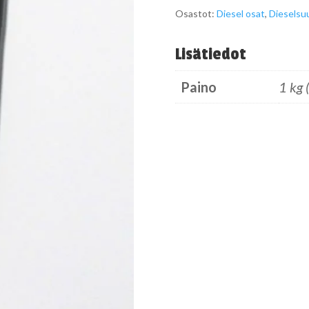
Osastot:
Diesel osat
,
Dieselsu
Lisätiedot
Paino
1 kg 