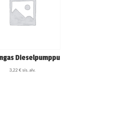
ngas Dieselpumppu
3,22
€
sis. alv.