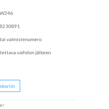
 W246
28230891
 tai valmistenumero
tettava vaihdon jälkeen
skoriin
87