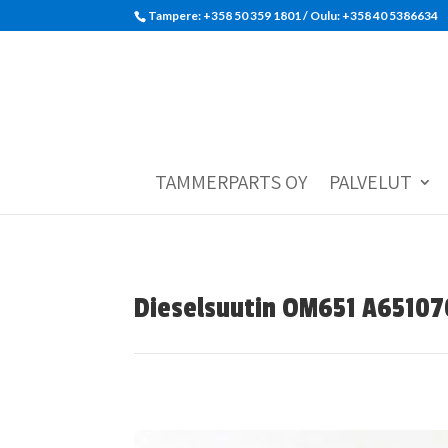
Tampere: +358 50 359 1801‬ / Oulu: +358 40 5386634
TAMMERPARTS OY
PALVELUT
Dieselsuutin OM651 A6510