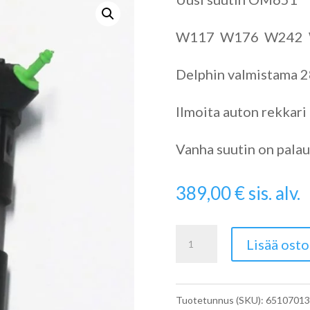
W117 W176 W242
Delphin valmistama 
Ilmoita auton rekkari
Vanha suutin on palau
389,00
€
sis. alv.
Dieselsuutin
Lisää osto
OM651
A6510701387
Tuotetunnus (SKU):
65107013
määrä