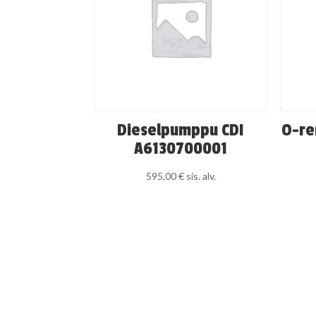
Dieselpumppu CDI
O-re
A6130700001
595,00
€
sis. alv.