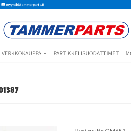
myynti@tammerparts.fi
VERKKOKAUPPA
PARTIKKELISUODATTIMET
M
701387
Uusi suutin OM651