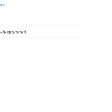
utin
(kilogramma)