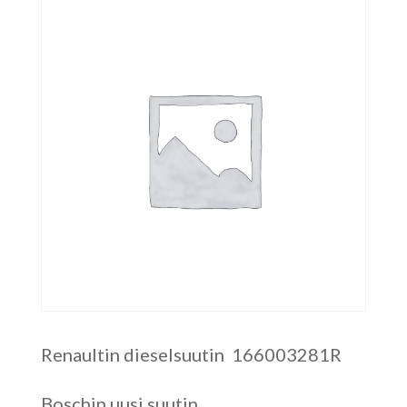
Renaultin dieselsuutin 166003281R
Boschin uusi suutin