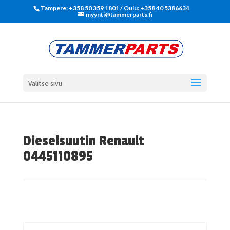
Tampere: +358 50 359 1801‬ / Oulu: +358 40 5386634
myynti@tammerparts.fi
Valitse sivu
Dieselsuutin Renault
0445110895