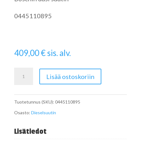
0445110895
409,00
€
sis. alv.
Dieselsuutin
Lisää ostoskoriin
Renault
0445110895
Tuotetunnus (SKU):
0445110895
määrä
Osasto:
Dieselsuutin
Lisätiedot