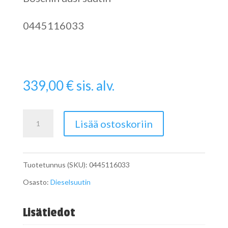
0445116033
339,00
€
sis. alv.
Dieselsuutin
Lisää ostoskoriin
Renault
0445116033
Tuotetunnus (SKU):
0445116033
määrä
Osasto:
Dieselsuutin
Lisätiedot