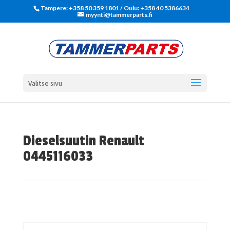
Tampere: +358 50 359 1801‬ / Oulu: +358 40 5386634
myynti@tammerparts.fi
Valitse sivu
Dieselsuutin Renault
0445116033